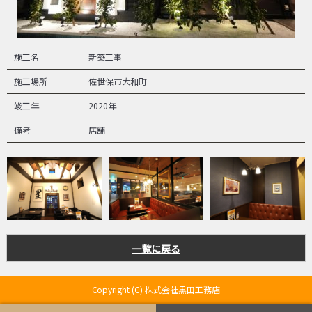
施工名
新築工事
施工場所
佐世保市大和町
竣工年
2020年
備考
店舗
一覧に戻る
Copyright (C) 株式会社黒田工務店