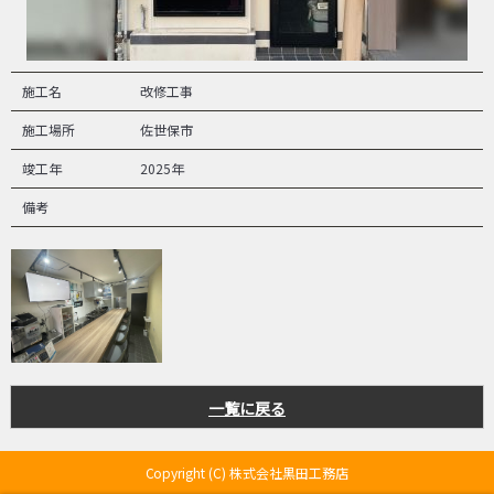
施工名
改修工事
施工場所
佐世保市
竣工年
2025年
備考
一覧に戻る
Copyright (C) 株式会社黒田工務店