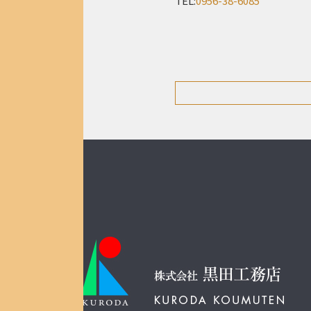
TEL:
0956-38-6085