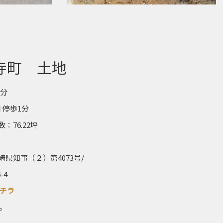
寺町 土地
7分
 停歩1分
数：76.22坪
県知事（２）第4073号/
-4
チラ
。