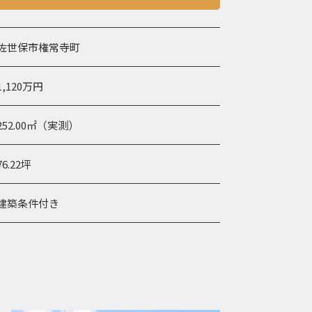
佐世保市権常寺町
1,120万円
252.00㎡（実測）
76.22坪
建築条件付き