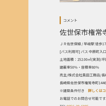
コメント
佐世保市権常
ＪＲ佐世保線 / 早岐駅 徒歩1
[バス利用可] バス 中原町入口
土地面積：252.00㎡(実測) 坪
建蔽率50％・容積率80％
売主/株式会社黒田工務店/長崎
長崎県佐世保市権常寺町1446
※建築条件付き
詳しくはコ
お電話でのお問合せ可能です