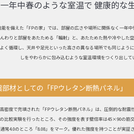
一年中春のような室温で 健康的な
性能を備えた「FPの家」では、部屋の広さや場所に関係なく一年中
んわりと部屋をあたためる「輻射」と、あたためた熱や冷やした
よく循環し、天井や足元といった高さの異なる場所でも同じよう
しをやわらかに包み込むような室温環境をつくり出して
震部材としての「FPウレタン断熱パネル」
高密度で充填された「FPウレタン断熱パネル」は、圧倒的な耐震
比較実験を行ったところ、その強度を表す壁倍率は45×90の筋交耐
が通常4.0のところ「8.08」をマーク。優れた強度を持つことが実証