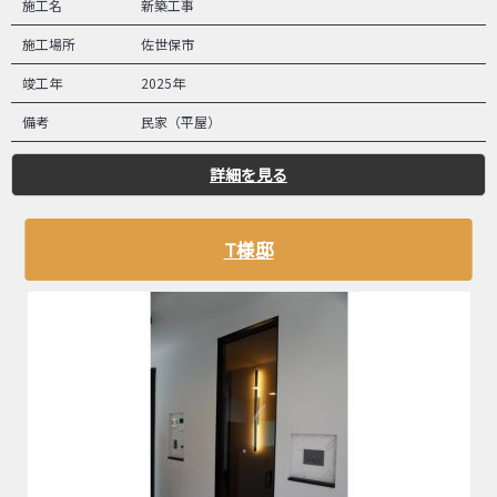
施工名
新築工事
施工場所
佐世保市
竣工年
2025年
備考
民家（平屋）
詳細を見る
T様邸