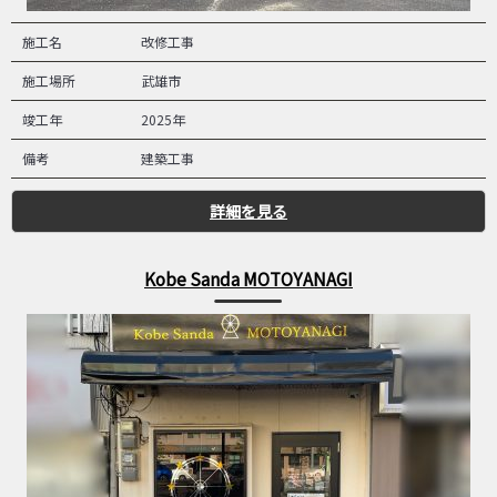
施工名
改修工事
施工場所
武雄市
竣工年
2025年
備考
建築工事
詳細を見る
Kobe Sanda MOTOYANAGI