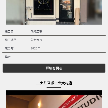
施工名
改修工事
施工場所
佐世保市
竣工年
2025年
備考
詳細を見る
コナミスポーツ大村店