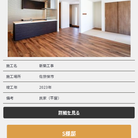
施工名
新築工事
施工場所
佐世保市
竣工年
2023年
備考
民家（平屋）
詳細を見る
S様邸