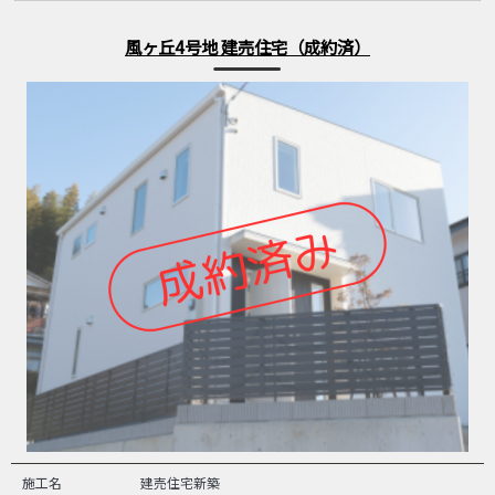
風ヶ丘4号地 建売住宅（成約済）
施工名
建売住宅新築