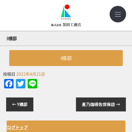
I様邸
I様邸
投稿日
2022年4月21日
Facebook
Twitter
Line
←
Y様邸
星乃珈琲佐世保店
→
ブログトップ