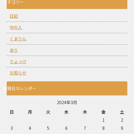
カテゴリー
日記
中の人
くまりん
あり
りょっけ
お知らせ
投稿日カレンダー
2024年3月
日
月
火
水
木
金
土
1
2
3
4
5
6
7
8
9