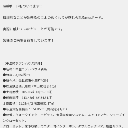
muiボードもついてます！
機械的なことが出来るのに木のぬくもりが感じられるmuiボード。
実際に触れていただくことが可能です。
皆様のご来場お待ちしています！
【中里町ジブンハウス詳細】
●名称：中里モデルハウス新築
●価格：3,650万円
●所在地：佐世保市中里町405-3
●松浦鉄道西九州線 / 本山駅 徒歩10分
●土地面積：185.00㎡（約55.96坪）
●延床面積：113.45㎡（約34.31坪）
１階面積：61.28㎡/２階面積52.17㎡
●私道負担面積有：154.85㎡（共有持分1/11）
●設備：ウォークインクローゼット、太陽光発電システム、エアコン２台、シューズイ
ンクローゼット、
クローゼット、床下収納、モニター付インターホン、ダブルロックドア、複層ガラス、