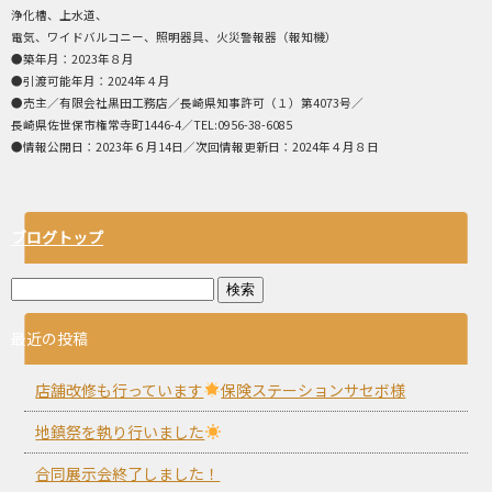
浄化槽、上水道、
電気、ワイドバルコニー、照明器具、火災警報器（報知機）
●築年月：2023年８月
●引渡可能年月：2024年４月
●売主／有限会社黒田工務店／長崎県知事許可（１）第4073号／
長崎県佐世保市権常寺町1446-4／TEL:0956-38-6085
●情報公開日：2023年６月14日／次回情報更新日：2024年４月８日
ブログトップ
最近の投稿
店舗改修も行っています
保険ステーションサセボ様
地鎮祭を執り行いました
合同展示会終了しました！