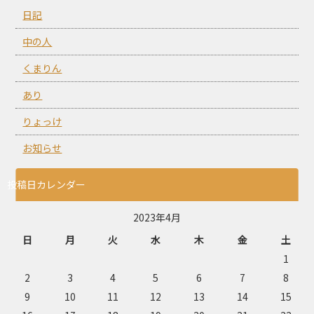
日記
中の人
くまりん
あり
りょっけ
お知らせ
投稿日カレンダー
2023年4月
日
月
火
水
木
金
土
1
2
3
4
5
6
7
8
9
10
11
12
13
14
15