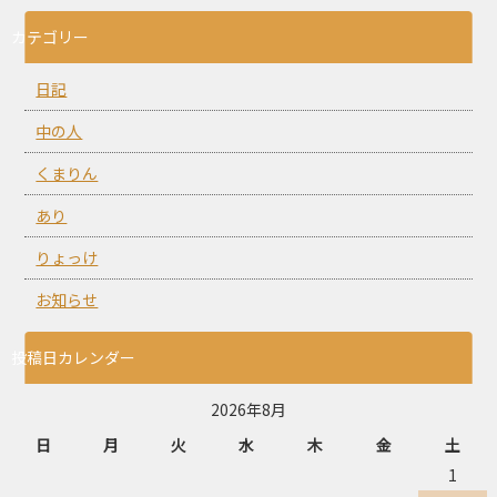
カテゴリー
日記
中の人
くまりん
あり
りょっけ
お知らせ
投稿日カレンダー
2026年8月
日
月
火
水
木
金
土
1