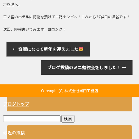
戸空港へ。
三ノ宮のホテルに荷物を預けて一路ナンバへ！これから3泊4日の帰省です！
次回、続報書いてみます。ヨロシク！
←
奇麗になって新年を迎えました
ブログ投稿のミニ勉強会をしました！
→
Copyright (C) 株式会社黒田工務店
ブログトップ
最近の投稿